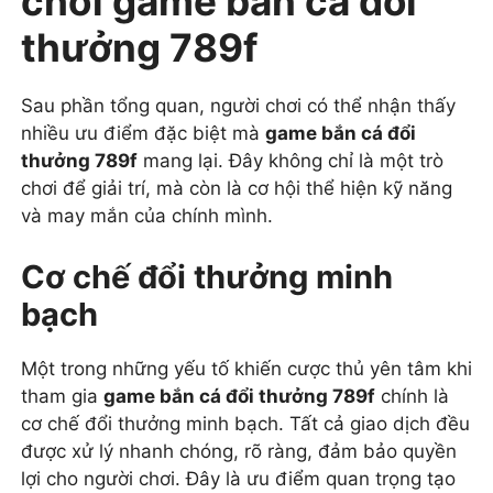
chơi game bắn cá đổi
thưởng 789f
Sau phần tổng quan, người chơi có thể nhận thấy
nhiều ưu điểm đặc biệt mà
game bắn cá đổi
thưởng 789f
mang lại. Đây không chỉ là một trò
chơi để giải trí, mà còn là cơ hội thể hiện kỹ năng
và may mắn của chính mình.
Cơ chế đổi thưởng minh
bạch
Một trong những yếu tố khiến cược thủ yên tâm khi
tham gia
game bắn cá đổi thưởng 789f
chính là
cơ chế đổi thưởng minh bạch. Tất cả giao dịch đều
được xử lý nhanh chóng, rõ ràng, đảm bảo quyền
lợi cho người chơi. Đây là ưu điểm quan trọng tạo