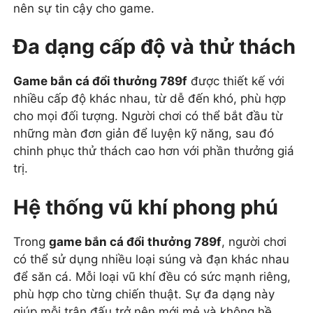
nên sự tin cậy cho game.
Đa dạng cấp độ và thử thách
Game bắn cá đổi thưởng 789f
được thiết kế với
nhiều cấp độ khác nhau, từ dễ đến khó, phù hợp
cho mọi đối tượng. Người chơi có thể bắt đầu từ
những màn đơn giản để luyện kỹ năng, sau đó
chinh phục thử thách cao hơn với phần thưởng giá
trị.
Hệ thống vũ khí phong phú
Trong
game bắn cá đổi thưởng 789f
, người chơi
có thể sử dụng nhiều loại súng và đạn khác nhau
để săn cá. Mỗi loại vũ khí đều có sức mạnh riêng,
phù hợp cho từng chiến thuật. Sự đa dạng này
giúp mỗi trận đấu trở nên mới mẻ và không hề