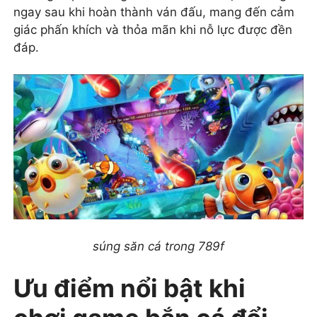
ngay sau khi hoàn thành ván đấu, mang đến cảm
giác phấn khích và thỏa mãn khi nỗ lực được đền
đáp.
súng săn cá trong 789f
Ưu điểm nổi bật khi