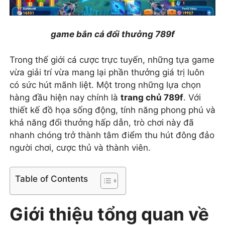
game bắn cá đổi thưởng 789f
Trong thế giới cá cược trực tuyến, những tựa game
vừa giải trí vừa mang lại phần thưởng giá trị luôn
có sức hút mãnh liệt. Một trong những lựa chọn
hàng đầu hiện nay chính là
trang chủ 789f
. Với
thiết kế đồ họa sống động, tính năng phong phú và
khả năng đổi thưởng hấp dẫn, trò chơi này đã
nhanh chóng trở thành tâm điểm thu hút đông đảo
người chơi, cược thủ và thành viên.
Table of Contents
Giới thiệu tổng quan về